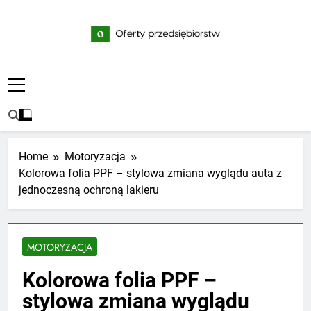
Skip
to
content
Oferty
Oferty Firm Z Branż Usługowych I
Przedsiębiorstw
Handlowych
Home
Motoryzacja
Kolorowa folia PPF – stylowa zmiana wyglądu auta z
jednoczesną ochroną lakieru
MOTORYZACJA
Kolorowa folia PPF –
stylowa zmiana wyglądu