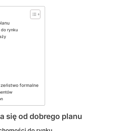
planu
 do rynku
daży
czeństwo formalne
mentów
on
 się od dobrego planu
uchomości do rynku