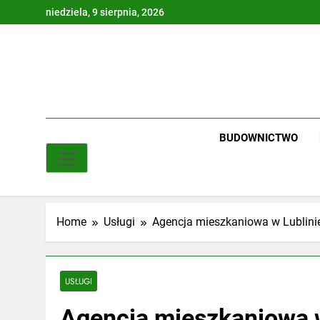
Skip
niedziela, 9 sierpnia, 2026
to
content
BUDOWNICTWO
Home
Usługi
Agencja mieszkaniowa w Lublinie
USŁUGI
Agencja mieszkaniowa w 