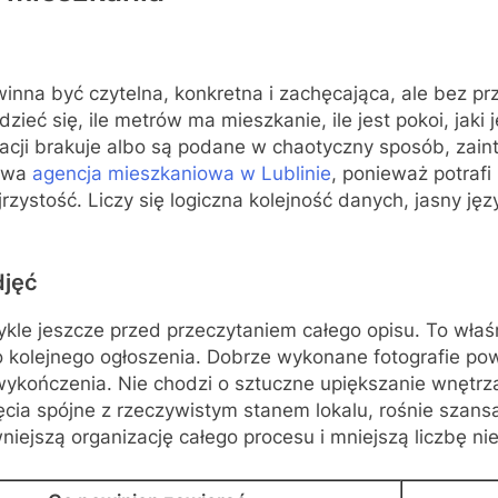
inna być czytelna, konkretna i zachęcająca, ale bez 
eć się, ile metrów ma mieszkanie, ile jest pokoi, jaki j
ormacji brakuje albo są podane w chaotyczny sposób, za
bywa
agencja mieszkaniowa w Lublinie
, ponieważ potrafi
zystość. Liczy się logiczna kolejność danych, jasny ję
djęć
kle jeszcze przed przeczytaniem całego opisu. To właśn
o kolejnego ogłoszenia. Dobrze wykonane fotografie po
ykończenia. Nie chodzi o sztuczne upiększanie wnętrza
jęcia spójne z rzeczywistym stanem lokalu, rośnie szan
iejszą organizację całego procesu i mniejszą liczbę ni