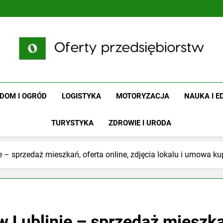
Oferty Przedsiębiors
Oferty Firm Z Branż Usługowych I Handlowych
DOM I OGRÓD
LOGISTYKA
MOTORYZACJA
NAUKA I 
TURYSTYKA
ZDROWIE I URODA
 – sprzedaż mieszkań, oferta online, zdjęcia lokalu i umowa k
Lublinie – sprzedaż mieszkań,