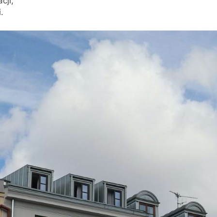
cji,
.