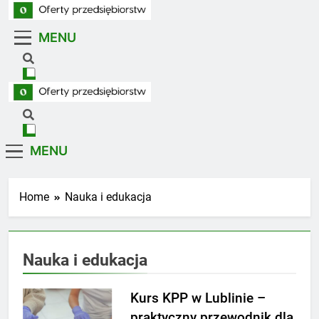
Skip
to
MENU
Oferty Przedsiębiorstw
content
Oferty firm z branż usługowych i handlowych
Oferty Przedsiębiorstw
Oferty firm z branż usługowych i handlowych
MENU
Home
Nauka i edukacja
Nauka i edukacja
Kurs KPP w Lublinie –
praktyczny przewodnik dla