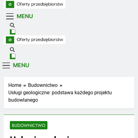
Skip
to
MENU
Oferty Przedsiębiorstw
content
Oferty firm z branż usługowych i handlowych
Oferty Przedsiębiorstw
Oferty firm z branż usługowych i handlowych
MENU
Home
Budownictwo
Usługi geologiczne: podstawa każdego projektu
budowlanego
BUDOWNICTWO