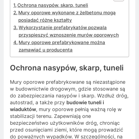
Ochrona nasypów, skarp, tuneli
Mury oporowe wykonane z żelbetonu mogą
posiadać różne kształty
Wykorzystanie prefabrykatów pozwala
przyspieszyć wznoszenie murów oporowych
Mury oporowe prefabrykowane można
zamawiać u producenta
Ochrona nasypów, skarp, tuneli
Mury oporowe prefabrykowane są niezastąpione
w budownictwie drogowym, gdzie stosowane są
do zabezpieczania nasypów i skarp. Wzdłuż dróg,
autostrad, a także przy
budowie tuneli i
wiaduktów
, mury oporowe pełnią ważną rolę w
stabilizacji terenu. Zapewniają one
bezpieczeństwo użytkowników dróg, chroniąc
przed osunięciami ziemi, które mogą prowadzić
do poważnych wypadków. W szczególności, na