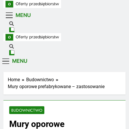
Skip
to
MENU
Oferty Przedsiębiorstw
content
Oferty firm z branż usługowych i handlowych
Oferty Przedsiębiorstw
Oferty firm z branż usługowych i handlowych
MENU
Home
Budownictwo
Mury oporowe prefabrykowane – zastosowanie
BUDOWNICTWO
Mury oporowe