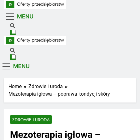
Skip
to
MENU
Oferty Przedsiębiorstw
content
Oferty firm z branż usługowych i handlowych
Oferty Przedsiębiorstw
Oferty firm z branż usługowych i handlowych
MENU
Home
Zdrowie i uroda
Mezoterapia igłowa – poprawa kondycji skóry
ZDROWIE I URODA
Mezoterapia igłowa –