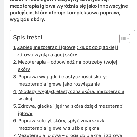
mezoterapia igłowa wyróżnia się jako innowacyjne
podejście, które oferuje kompleksową poprawę
wyglądu skóry.
Spis treści
Zabieg mezoterapii igłowej: klucz do gładkiej i
zdrowo wyglądającej skóry
Mezoterapia – odpowiedź na potrzeby twojej
skóry
Poprawa wyglądu i elastyczności skóry:
mezoterapia igłowa jako rozwiązanie
Młodszy wygląd, elastyczna skóra: mezoterapia
w akcji
Zdrowa, gładka i jędrna skóra dzięki mezoterapii
igłowej
Popraw koloryt skóry, spłyć zmarszczki:
mezoterapia igłowa w służbie piękna
Mezoterapia igłowa – droga do pięknej i zdrowej